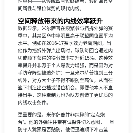
性重构——从传统四号位终结者，转向兼具空
间属性与错位优势的现代内线。
空间释放带来的内线效率跃升
数据显示，米尔萨普在频繁参与挡拆外弹的赛
季中，其禁区命中率明显高于联盟同位置平均
水平。例如在2016-17赛季效力老鹰期间，当
他作为挡拆外弹点出场时，球队每回合通过内
切或顺下获得的得分效率提升近15%。这种效
率提升并非源于个人爆发力增强，而是因为对
手防守阵型被迫外扩：一旦米尔萨普拉到三分
线外，对方大个子不得不跟防至高位，从而在
篮下制造出空档或错位机会。即便他本人不直
接出手，这种牵制力也为队友创造了更优质的
内线攻击条件。
更重要的是，米尔萨普并非纯粹的“定点炮
台”。他的外弹往往带有试探性切入意图，一旦
防守人犹豫是否贴防，他便迅速顺下冲击篮