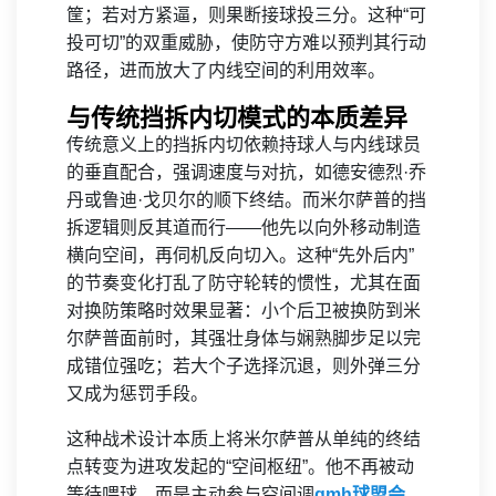
筐；若对方紧逼，则果断接球投三分。这种“可
投可切”的双重威胁，使防守方难以预判其行动
路径，进而放大了内线空间的利用效率。
与传统挡拆内切模式的本质差异
传统意义上的挡拆内切依赖持球人与内线球员
的垂直配合，强调速度与对抗，如德安德烈·乔
丹或鲁迪·戈贝尔的顺下终结。而米尔萨普的挡
拆逻辑则反其道而行——他先以向外移动制造
横向空间，再伺机反向切入。这种“先外后内”
的节奏变化打乱了防守轮转的惯性，尤其在面
对换防策略时效果显著：小个后卫被换防到米
尔萨普面前时，其强壮身体与娴熟脚步足以完
成错位强吃；若大个子选择沉退，则外弹三分
又成为惩罚手段。
这种战术设计本质上将米尔萨普从单纯的终结
点转变为进攻发起的“空间枢纽”。他不再被动
等待喂球，而是主动参与空间调
qmh球盟会