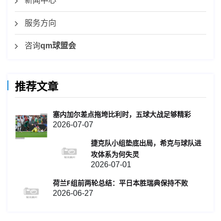
新闻中心
服务方向
咨询
qm球盟会
推荐文章
塞内加尔差点拖垮比利时，五球大战足够精彩
2026-07-07
捷克队小组垫底出局，希克与球队进
攻体系为何失灵
2026-07-01
荷兰F组前两轮总结：平日本胜瑞典保持不败
2026-06-27