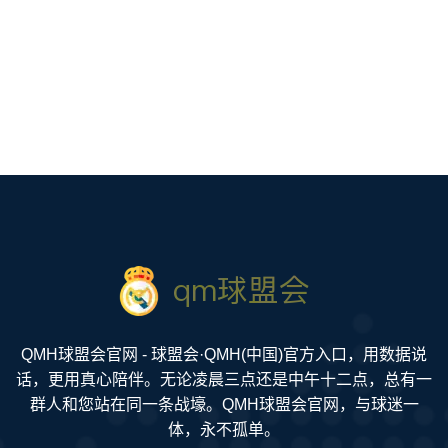
QMH球盟会官网 - 球盟会·QMH(中国)官方入口，用数据说
话，更用真心陪伴。无论凌晨三点还是中午十二点，总有一
群人和您站在同一条战壕。QMH球盟会官网，与球迷一
体，永不孤单。