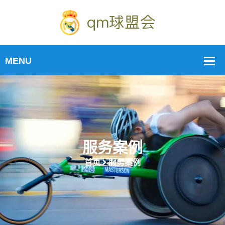
服务案例
首页
服务案例