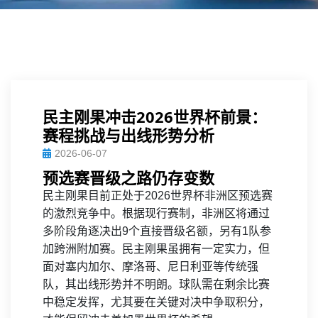
民主刚果冲击2026世界杯前景：
赛程挑战与出线形势分析
2026-06-07
预选赛晋级之路仍存变数
民主刚果目前正处于2026世界杯非洲区预选赛
的激烈竞争中。根据现行赛制，非洲区将通过
多阶段角逐决出9个直接晋级名额，另有1队参
加跨洲附加赛。民主刚果虽拥有一定实力，但
面对塞内加尔、摩洛哥、尼日利亚等传统强
队，其出线形势并不明朗。球队需在剩余比赛
中稳定发挥，尤其要在关键对决中争取积分，