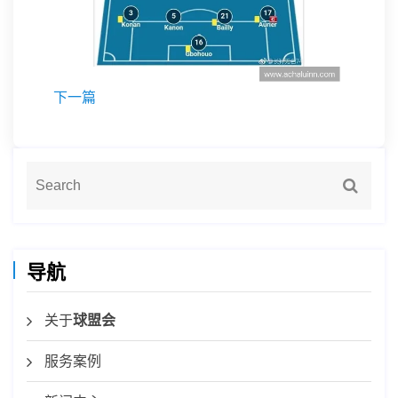
下一篇
导航
关于
球盟会
服务案例