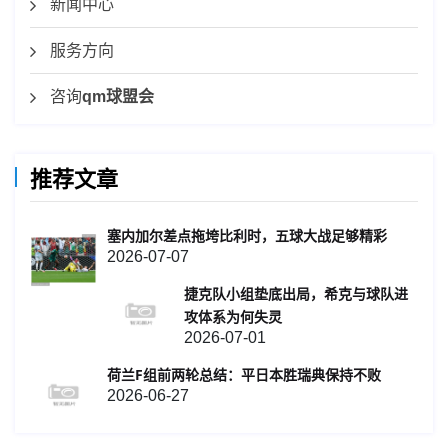
新闻中心
服务方向
咨询
qm球盟会
推荐文章
塞内加尔差点拖垮比利时，五球大战足够精彩
2026-07-07
捷克队小组垫底出局，希克与球队进
攻体系为何失灵
2026-07-01
荷兰F组前两轮总结：平日本胜瑞典保持不败
2026-06-27