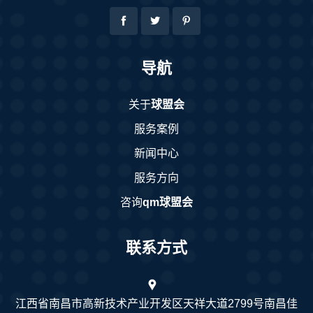
导航
关于
球盟会
服务案例
新闻中心
服务方向
咨询
qm球盟会
联系方式
江西省南昌市高新技术产业开发区天祥大道2799号南昌佳