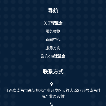
导航
关于
球盟会
服务案例
新闻中心
服务方向
咨询
qm球盟会
联系方式
江西省南昌市高新技术产业开发区天祥大道2799号南昌佳
海产业园97幢