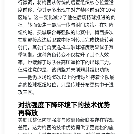
行微调，将梅西从传统的后置组织核心位置适
度前移，使其更多出现在对方禁区前沿的“10号
区域”。这一变化减少了他在后场持球推进的负
担，转而聚焦于最后一传与射门决策。在对阵
纽约城、费城联合等强队的比赛中，梅西多次
在肋部接应边后卫或中场斜传后完成快速转身
射门，其射门角度选择与触球精度明显优于赛
季初期。这种角色转变不仅提升了其个人效
率，也缓解了球队在高压逼抢下的出球压力。
值得注意的是，该调整并未削弱其组织功能
——他仍以场均45次以上的传球维持着全队最
高的控球枢纽地位，只是传球分布更集中于进
攻三区。
对抗强度下降环境下的技术优势
再释放
美职联整体防守强度与欧洲顶级联赛存在客观
差距，这为梅西的技术优势提供了更宽松的施