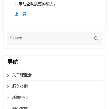
非带动全队质变的能力。
上一篇
导航
关于
球盟会
服务案例
新闻中心
服务方向