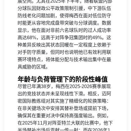
展空间。尤其在2025年下半年，随着联盟内部
分球队因财政公平政策限制引援，中下游队伍
防线老化问题加剧，使得梅西在面对低位防守
时能更从容地完成盘带突破与分球调度。数据
显示，他在面对非前六名球队时的过人成功率
高达68%，远高于对阵争冠集团时的49%。这
种差异反映出其状态回暖在一定程度上依赖于
对手防守质量，但同时也说明他已有效利用联
赛环境特点，将体能分配与技术输出集中在最
具威胁的区域。
年龄与负荷管理下的阶段性峰值
尽管已年满38岁，梅西在2025-2026赛季展现
出的竞技状态并未呈现线性下滑。相反，迈阿
密国际教练组对其实施了精细化的轮换策略：
在非关键场次中安排其替补登场或提前下场，
确保其在重要对决中保持高强度输出。例如，
在2025年11月对阵亚特兰大联的比赛中，他下
半场替补出场后贡献一传一射；而在2026年1