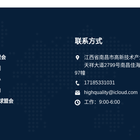
联系方式
盟会
江西省南昌市高新技术产
天祥大道2799号南昌佳
例
97幢
心
17185331031
向
highquality@icloud.com
球盟会
工作：9:00-6:00