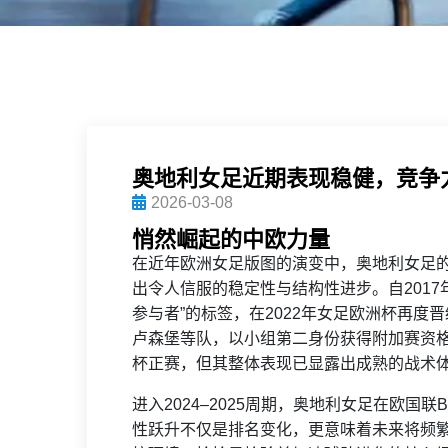
奥地利女足近期表现稳健，竞争
2026-03-08
悄然崛起的中欧力量
在近年欧洲女足版图的演变中，奥地利女足
出令人信服的稳定性与结构性进步。自201
参与者”的标签，在2022年女足欧洲杯再度
卢森堡等队，以小组第二身份获得附加赛资
杯正赛，但其整体表现已显露出成熟的战术
进入2024–2025周期，奥地利女足在欧
性跃升不仅是排名变化，更意味着未来将频