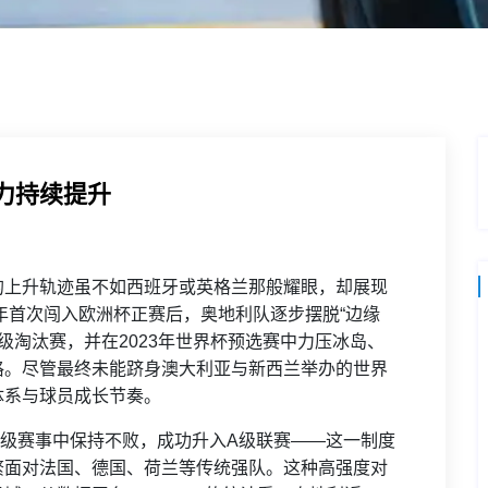
力持续提升
的上升轨迹虽不如西班牙或英格兰那般耀眼，却展现
7年首次闯入欧洲杯正赛后，奥地利队逐步摆脱“边缘
晋级淘汰赛，并在2023年世界杯预选赛中力压冰岛、
格。尽管最终未能跻身澳大利亚与新西兰举办的世界
体系与球员成长节奏。
国联B级赛事中保持不败，成功升入A级联赛——这一制度
繁面对法国、德国、荷兰等传统强队。这种高强度对