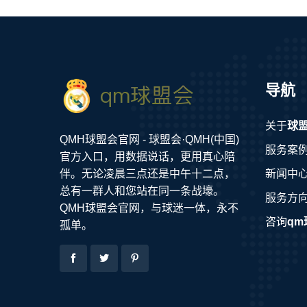
导航
关于
球
QMH球盟会官网 - 球盟会·QMH(中国)
服务案
官方入口，用数据说话，更用真心陪
伴。无论凌晨三点还是中午十二点，
新闻中
总有一群人和您站在同一条战壕。
服务方
QMH球盟会官网，与球迷一体，永不
咨询
qm
孤单。