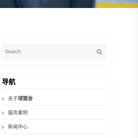
导航
关于
球盟会
服务案例
新闻中心