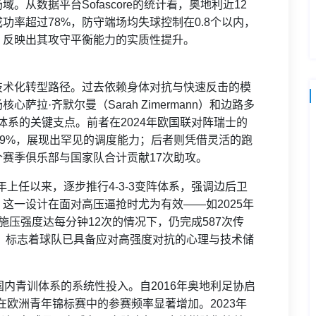
从数据平台Sofascore的统计看，奥地利近12
功率超过78%，防守端场均失球控制在0.8个以内，
，反映出其攻守平衡能力的实质性提升。
技术化转型路径。过去依赖身体对抗与快速反击的模
拉·齐默尔曼（Sarah Zimermann）和边路多
为这一体系的关键支点。前者在2024年欧国联对阵瑞士的
89%，展现出罕见的调度能力；后者则凭借灵活的跑
赛季俱乐部与国家队合计贡献17次助攻。
2021年上任以来，逐步推行4-3-3变阵体系，强调边后卫
这一设计在面对高压逼抢时尤为有效——如2025年
压强度达每分钟12次的情况下，仍完成587次传
力，标志着球队已具备应对高强度对抗的心理与技术储
内青训体系的系统性投入。自2016年奥地利足协启
队在欧洲青年锦标赛中的参赛频率显著增加。2023年