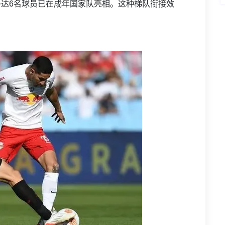
多达6名球员已在成年国家队亮相。这种梯队衔接效