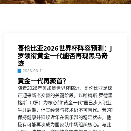
哥伦比亚2026世界杯阵容预测：J
罗领衔黄金一代能否再现黑马奇
迹
2026-06-11
黄金一代再聚首？
随着2026年美加墨世界杯临近，哥伦比亚足球
正迎来新老交替的关键阶段。以哈梅斯·罗德里
格斯（J罗）为核心的“黄金一代”虽已步入职业
生涯后期，但其经验与技术仍不可替代。若J罗
保持健康并延续近年在俱乐部的稳定状态，他
极有可能再次成为国家队中场组织核心。与此