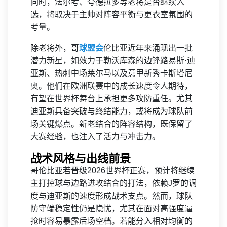
同时，法尔考、夸德拉多等老将是否继续入
选，将取决于主帅对阵容平衡与更衣室氛围的
考量。
除老将外，哥
球盟会
伦比亚近年来涌现出一批
潜力新星，如效力于勒沃库森的边锋路易斯·迪
亚斯、热刺中场莱尔马以及意甲新秀卡斯塔尼
奥。他们在欧洲联赛中的成长速度令人期待，
有望在世界杯舞台上承担更多攻防重任。尤其
迪亚斯具备突破与终结能力，或将成为球队前
场关键爆点。新老结合的阵容结构，既保留了
大赛经验，也注入了活力与冲击力。
战术风格与出线前景
哥伦比亚若晋级2026世界杯正赛，预计将继续
主打控球与边路进攻结合的打法，依赖J罗的调
度与迪亚斯的速度形成战术支点。然而，球队
防守端稳定性仍是隐忧，尤其在面对高强度逼
抢时容易暴露后场空档。若能分入相对均衡的