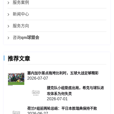
服务案例
新闻中心
服务方向
咨询
qm球盟会
推荐文章
塞内加尔差点拖垮比利时，五球大战足够精彩
2026-07-07
捷克队小组垫底出局，希克与球队进
攻体系为何失灵
2026-07-01
荷兰F组前两轮总结：平日本胜瑞典保持不败
2026-06-27