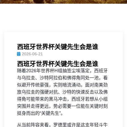
西班牙世界杯关键先生会是谁
2026-06-21
西班牙世界杯关键先生会是谁
随着2026年世界杯H组抽签尘埃落定，西班牙
与乌拉圭、沙特阿拉伯和佛得角同处一池，看
似避开传统豪强，实则暗流涌动。面对南美劲
旅乌拉圭的强硬对抗、沙特的快速反击以及佛
得角可能带来的黑马冲击，西班牙若想从小组
突围并走得更远，势必需要一位能在关键时刻
挺身而出的“关键先生”。
从当前阵容来看，罗德里或许是这支年轻斗牛