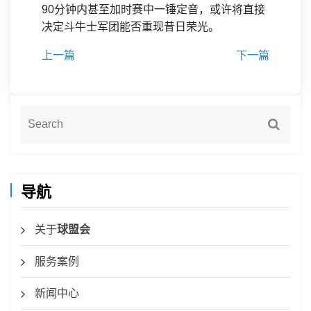
90分钟内甚至加时赛中一锤定音，或许将直接
决定斗牛士军团能否重现昔日荣光。
上一篇
下一篇
导航
关于
球盟会
服务案例
新闻中心