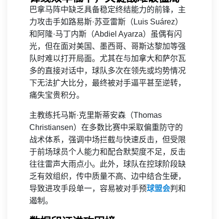
巴拿马阵中缺乏具备稳定终结能力的前锋，主
力攻击手如路易斯·苏亚雷斯（Luis Suárez）
和阿隆·马丁内斯（Abdiel Ayarza）虽偶有闪
光，但在面对美国、墨西哥、哥斯达黎加等强
队时难以打开局面。尤其在与加拿大和萨尔瓦
多的直接对话中，球队多次在领先或均势情况
下无法扩大比分，最终被对手逼平甚至逆转，
痛失宝贵积分。
主教练托马斯·克里斯蒂安森（Thomas
Christiansen）在多数比赛中采取偏重防守的
战术体系，强调中场拦截与快速反击，但受限
于前场球员个人能力和配合默契度不足，反击
往往雷声大雨点小。此外，球队在控球阶段缺
乏有效组织，传中质量不高、边中结合生硬，
导致进攻手段单一，容易被对手预
球盟会
判和
遏制。