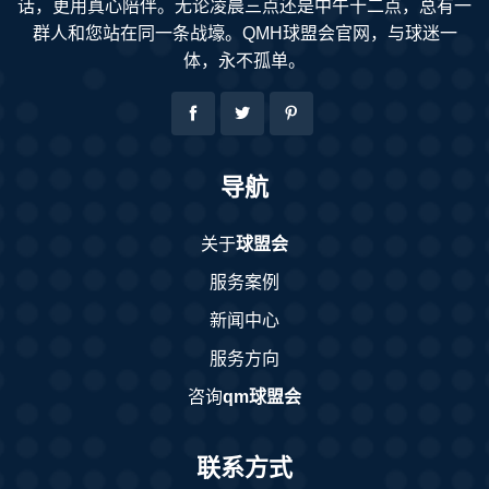
话，更用真心陪伴。无论凌晨三点还是中午十二点，总有一
群人和您站在同一条战壕。QMH球盟会官网，与球迷一
体，永不孤单。
导航
关于
球盟会
服务案例
新闻中心
服务方向
咨询
qm球盟会
联系方式