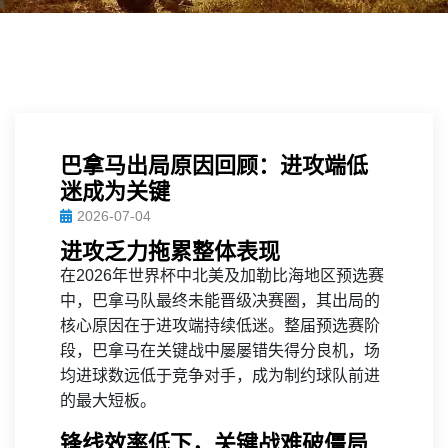
巴拿马出局原因回顾：进攻端低
迷成为关键
2026-07-04
进攻乏力拖累整体表现
在2026年世界杯中北美及加勒比海地区预选赛
中，巴拿马队最终未能晋级决赛圈，其出局的
核心原因在于进攻端持续低迷。整届预选赛阶
段，巴拿马在关键战中屡屡错失得分良机，场
均进球数远低于竞争对手，成为制约球队前进
的最大短板。
锋线效率低下，关键战难破僵局