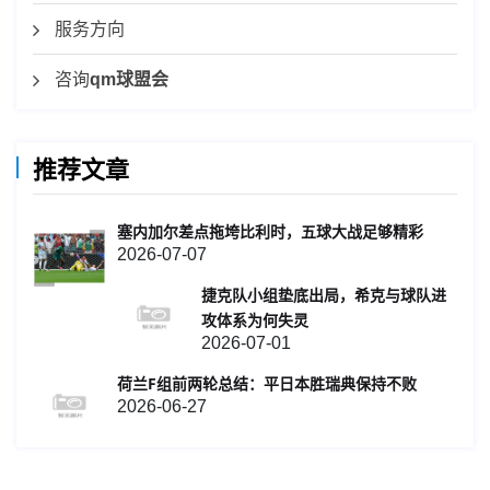
服务方向
咨询
qm球盟会
推荐文章
塞内加尔差点拖垮比利时，五球大战足够精彩
2026-07-07
捷克队小组垫底出局，希克与球队进
攻体系为何失灵
2026-07-01
荷兰F组前两轮总结：平日本胜瑞典保持不败
2026-06-27