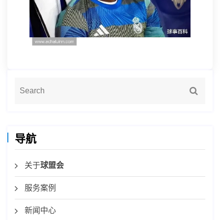
导航
关于
球盟会
服务案例
新闻中心