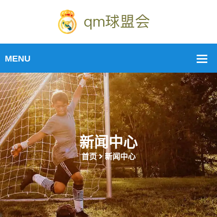
新闻中心
首页
新闻中心