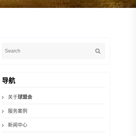
导航
关于
球盟会
服务案例
新闻中心