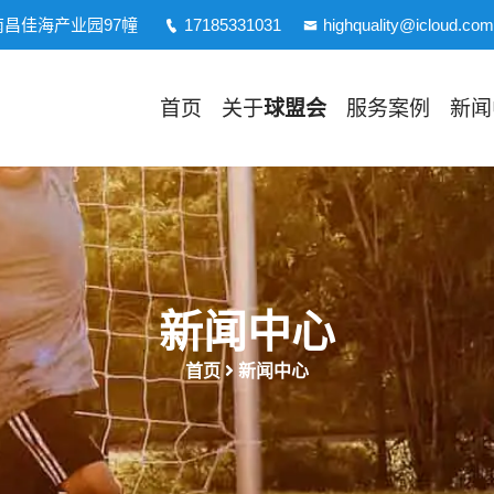
南昌佳海产业园97幢
17185331031
highquality@icloud.com
首页
关于
球盟会
服务案例
新闻
新闻中心
首页
新闻中心