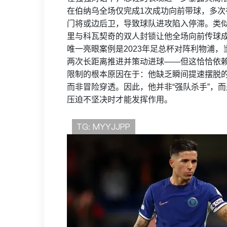
在伯纳乌全场仅完成1次成功向前带球，多
门将或边后卫，导致球队进攻陷入停滞。类似
里与科瓦契奇的双人封锁让他全场向前传球成
唯一亮眼案例是2023年足总杯对阵利物浦
两次长距离推进并策动进球——但这恰恰依
限制的根本原因在于：他缺乏瞬间提速摆脱
而非冒险穿透。因此，他并非“强队杀手”，
压迫不坚决时才能发挥作用。