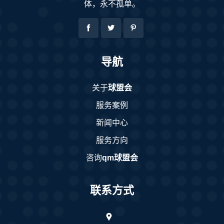
体，永不孤单。
导航
关于
球盟会
服务案例
新闻中心
服务方向
咨询
qm球盟会
联系方式