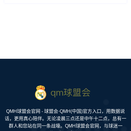
QMH球盟会官网 - 球盟会·QMH(中国)官方入口，用数据说
话，更用真心陪伴。无论凌晨三点还是中午十二点，总有一
群人和您站在同一条战壕。QMH球盟会官网，与球迷一