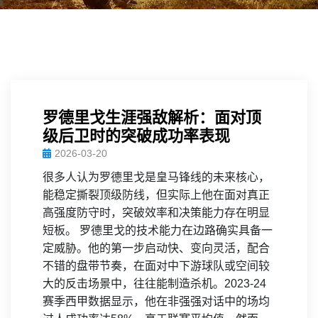
罗德里戈生涯强敌解析：面对顶
级后卫时的突破成功率表现
2026-03-20
很多人认为罗德里戈是皇马锋线的未来核心，
能稳定撕裂顶级防线，但实际上他在面对真正
高强度防守时，突破效率和决策能力存在明显
短板。 罗德里戈的技术能力在边路确实具备一
定威胁。他的第一步启动快、变向灵活，配合
不错的盘带节奏，在面对中下游球队或空间较
大的反击场景中，往往能制造杀机。2023-24
赛季西甲数据显示，他在非强强对话中的场均