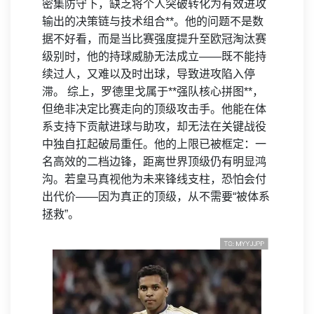
密集防守下，缺乏将个人突破转化为有效进攻
输出的决策链与技术组合**。他的问题不是数
据不好看，而是当比赛强度提升至欧冠淘汰赛
级别时，他的持球威胁无法成立——既不能持
续过人，又难以及时出球，导致进攻陷入停
滞。 综上，罗德里戈属于**强队核心拼图**，
但绝非决定比赛走向的顶级攻击手。他能在体
系支持下贡献进球与助攻，却无法在关键战役
中独自扛起破局重任。他的上限已被框定：一
名高效的二档边锋，距离世界顶级仍有明显鸿
沟。若皇马真视他为未来锋线支柱，恐怕会付
出代价——因为真正的顶级，从不需要“被体系
拯救”。