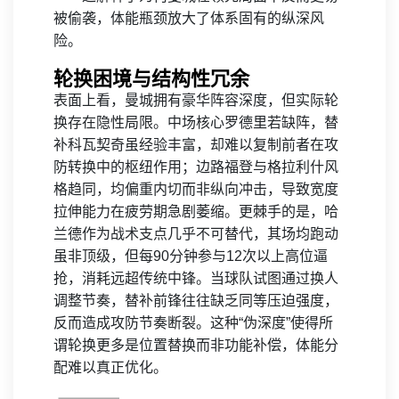
被偷袭，体能瓶颈放大了体系固有的纵深风
险。
轮换困境与结构性冗余
表面上看，曼城拥有豪华阵容深度，但实际轮
换存在隐性局限。中场核心罗德里若缺阵，替
补科瓦契奇虽经验丰富，却难以复制前者在攻
防转换中的枢纽作用；边路福登与格拉利什风
格趋同，均偏重内切而非纵向冲击，导致宽度
拉伸能力在疲劳期急剧萎缩。更棘手的是，哈
兰德作为战术支点几乎不可替代，其场均跑动
虽非顶级，但每90分钟参与12次以上高位逼
抢，消耗远超传统中锋。当球队试图通过换人
调整节奏，替补前锋往往缺乏同等压迫强度，
反而造成攻防节奏断裂。这种“伪深度”使得所
谓轮换更多是位置替换而非功能补偿，体能分
配难以真正优化。