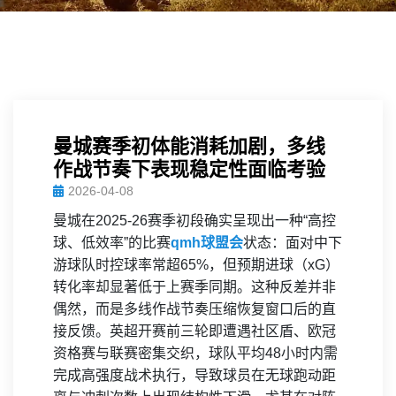
曼城赛季初体能消耗加剧，多线
作战节奏下表现稳定性面临考验
2026-04-08
曼城在2025-26赛季初段确实呈现出一种“高控
球、低效率”的比赛
qmh球盟会
状态：面对中下
游球队时控球率常超65%，但预期进球（xG）
转化率却显著低于上赛季同期。这种反差并非
偶然，而是多线作战节奏压缩恢复窗口后的直
接反馈。英超开赛前三轮即遭遇社区盾、欧冠
资格赛与联赛密集交织，球队平均48小时内需
完成高强度战术执行，导致球员在无球跑动距