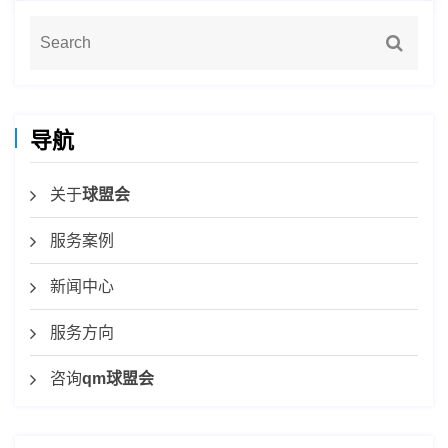
导航
关于
球盟会
服务案例
新闻中心
服务方向
咨询
qm球盟会